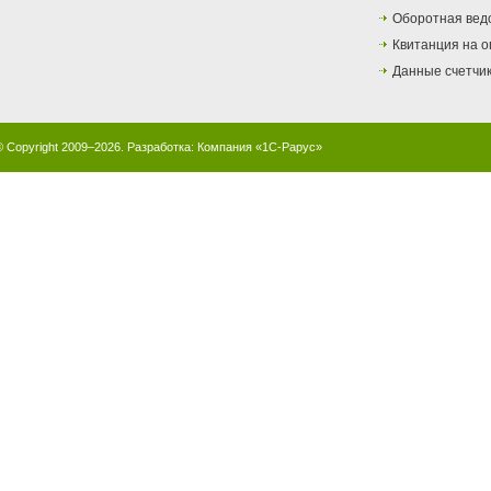
Оборотная вед
Квитанция на о
Данные счетчи
© Copyright 2009–2026. Разработка:
Компания «1С-Рарус»