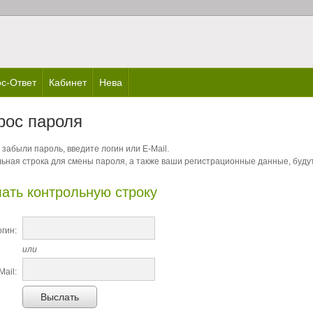
с-Ответ
Кабинет
Нева
рос пароля
 забыли пароль, введите логин или E-Mail.
ьная строка для смены пароля, а также ваши регистрационные данные, будут
ать контрольную строку
гин:
или
Mail:
Выслать