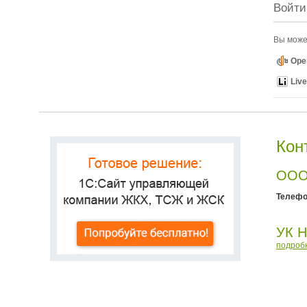
Войти
Вы может
Ope
Live
Кон
ООО
Телефо
УК Н
подроб