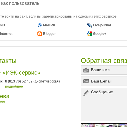
 как пользователь
е войти на сайт, если вы зарегистрированы на одном из этих сервисов:
nID
Mail.Ru
Livejournal
internet
Blogger
Google+
такты
Обратная свя
 «ИЭК-сервис»
н:
8 (813 76) 52 432 (диспетчерская)
подробнее
ева
нее