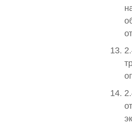
н
о
о
2
т
о
2
о
э