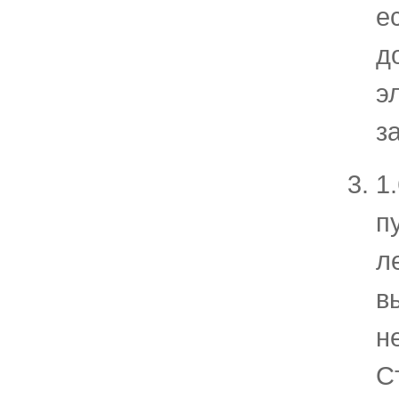
е
д
э
з
1
п
л
в
н
С