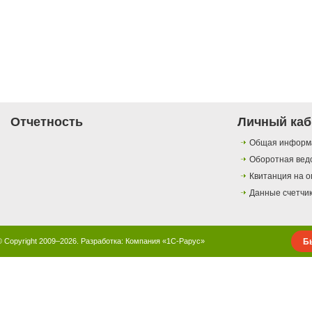
Отчетность
Личный каб
Общая информ
Оборотная вед
Квитанция на о
Данные счетчи
Б
© Copyright 2009–2026. Разработка:
Компания «1С-Рарус»