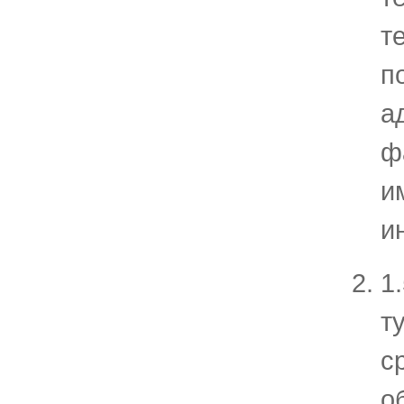
т
п
а
ф
и
и
1
т
с
о