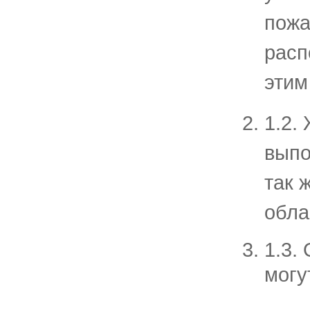
пожа
расп
этим
1.2.
выпо
так 
обла
1.3.
могу