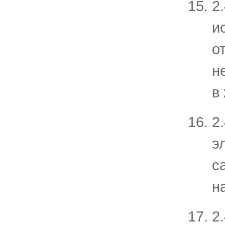
2
и
о
н
в
2
э
с
н
2