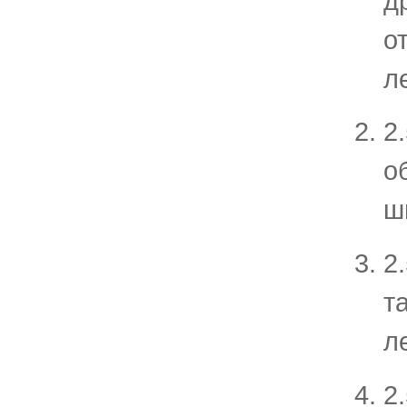
д
о
л
2
о
ш
2
т
л
2