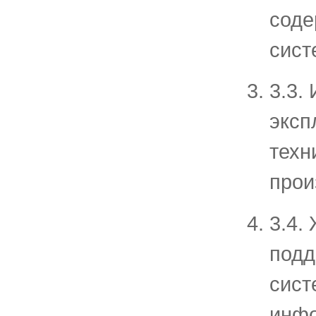
соде
сист
3.3.
эксп
техн
прои
3.4.
подд
сист
инфо