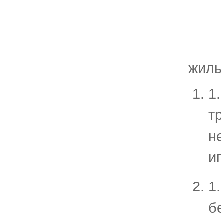
жилы
1
т
н
и
1
б