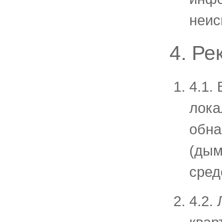
неис
4. Р
4.1.
лока
обна
(дым
сред
4.2.