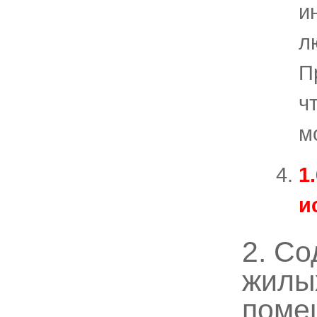
и
л
П
ч
м
1
и
2. С
жилых
поме