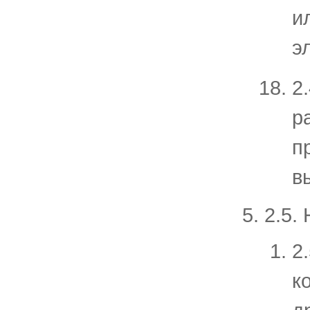
и
э
2
р
п
в
2.5.
2
к