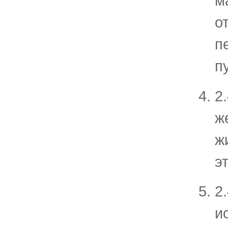
м
о
п
п
2
ж
ж
э
2
и