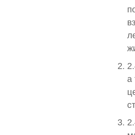
п
в
л
ж
2
а
ц
с
2