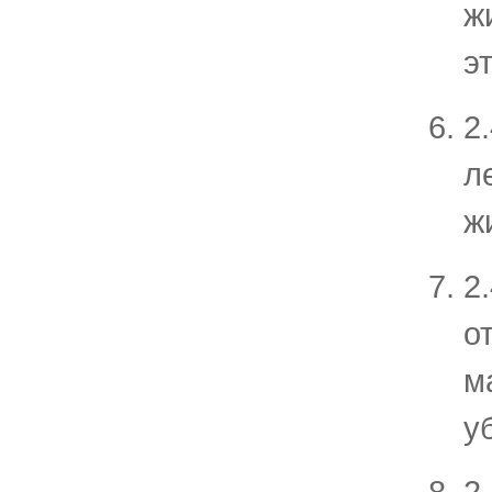
ж
эт
2
л
ж
2
о
м
у
2