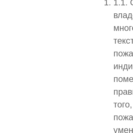
1.1.
влад
мног
текс
пожа
инди
поме
прав
того
пожа
умен