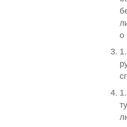
б
л
о
1
р
с
1
т
л