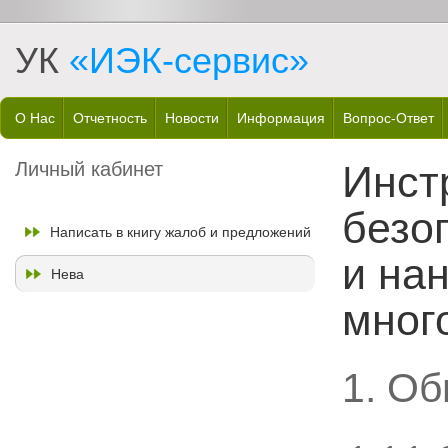
УК
«ИЭК-сервис»
О Нас
Отчетность
Новости
Информация
Вопрос-Ответ
Личный кабинет
Инст
безо
Написать в книгу жалоб и предложений
и на
Нева
мног
1. О