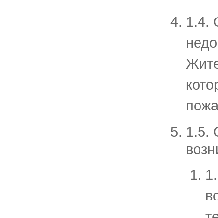
1.4.
недо
Жите
кото
пожа
1.5.
возн
1
в
т