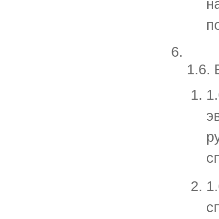
н
п
1.6.
1
э
р
с
1
с