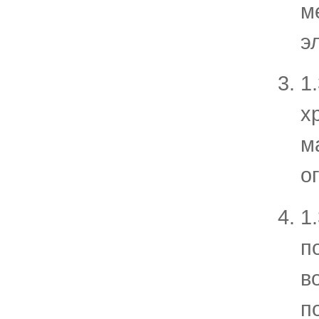
м
э
1
х
м
о
1
п
в
п