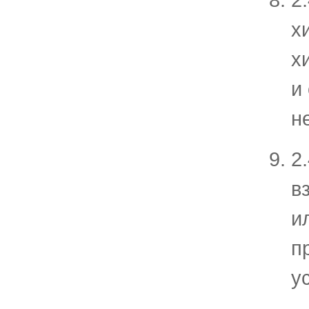
х
х
и
н
2
в
и
п
у