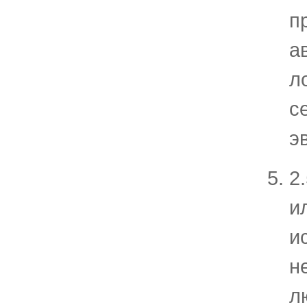
п
а
л
с
э
2
и
и
н
л