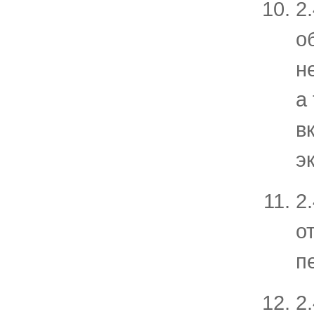
2
о
н
а
в
э
2
о
п
2