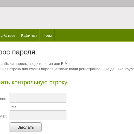
с-Ответ
Кабинет
Нева
рос пароля
 забыли пароль, введите логин или E-Mail.
ьная строка для смены пароля, а также ваши регистрационные данные, будут
ать контрольную строку
гин:
или
Mail:
Выслать