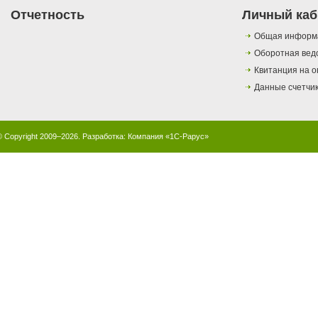
Отчетность
Личный каб
Общая информ
Оборотная вед
Квитанция на о
Данные счетчи
© Copyright 2009–2026. Разработка:
Компания «1С-Рарус»