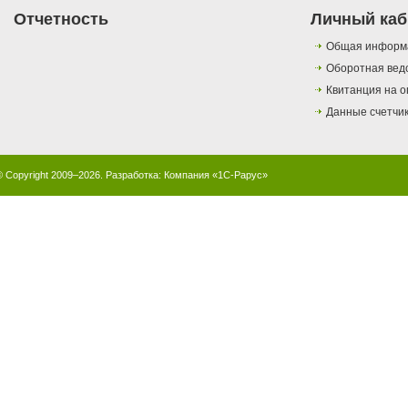
Отчетность
Личный каб
Общая информ
Оборотная вед
Квитанция на о
Данные счетчи
© Copyright 2009–2026. Разработка:
Компания «1С-Рарус»