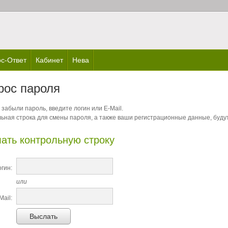
с-Ответ
Кабинет
Нева
рос пароля
 забыли пароль, введите логин или E-Mail.
ьная строка для смены пароля, а также ваши регистрационные данные, будут
ать контрольную строку
гин:
или
Mail:
Выслать